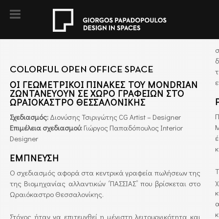
δ
COLORFUL OPEN OFFICE SPACE
ε
ΟΙ ΓΕΩΜΕΤΡΙΚΟΙ ΠΙΝΑΚΕΣ ΤΟΥ MONDRIAN
ΖΩΝΤΑΝΕΥΟΥΝ ΣΕ ΧΩΡΟ ΓΡΑΦΕΙΩΝ ΣΤΟ
ΩΡΑΙΟΚΑΣΤΡΟ ΘΕΣΣΑΛΟΝΙΚΗΣ
Π
Σχεδιασμός:
Διονύσης Τσιριγώτης CG Artist – Designer
M
Επιμέλεια σχεδιασμού:
Γιώργος Παπαδόπουλος Interior
έ
Designer
κ
ΕΜΠΝΕΥΣΗ
Τ
Ο σχεδιασμός αφορά στα κεντρικά γραφεία πωλήσεων της
χ
της Βιομηχανίας αλλαντικών ‘’ΠΑΣΣΙΑΣ’’ που βρίσκεται στο
κ
Ωραιόκαστρο Θεσσαλονίκης.
α
Στόχος ήταν να επιτευχθεί η μέγιστη λειτουργικότητα και