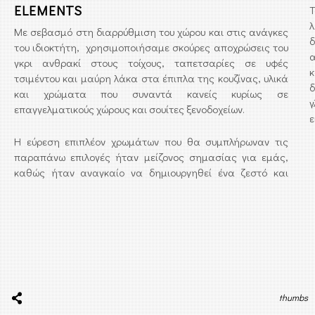
ELEMENTS
Τ
λ
Με σεβασμό στη διαρρύθμιση του χώρου και στις ανάγκες
δ
του ιδιοκτήτη, χρησιμοποιήσαμε σκούρες αποχρώσεις του
α
γκρι ανθρακί στους τοίχους, ταπετσαρίες σε υφές
κ
τσιμέντου και μαύρη λάκα στα έπιπλα της κουζίνας, υλικά
δ
και χρώματα που συναντά κανείς κυρίως σε
γ
επαγγελματικούς χώρους και σουίτες ξενοδοχείων.
ε
Η εύρεση επιπλέον χρωμάτων που θα συμπλήρωναν τις
παραπάνω επιλογές ήταν μείζονος σημασίας για εμάς,
καθώς ήταν αναγκαίο να δημιουργηθεί ένα ζεστό και
thumbs