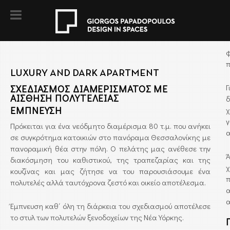
φ
π
LUXURY AND DARK APARTMENT
ΣΧΕΔΙΑΣΜOΣ ΔΙΑΜΕΡΙΣΜΑΤΟΣ ΜΕ
Γ
ΑΙΣΘΗΣΗ ΠΟΛΥΤΕΛΕΙΑΣ
ΕΜΠΝΕΥΣΗ
χ
γ
Πρόκειται για ένα νεόδμητο διαμέρισμα 80 τ.μ. που ανήκει
α
σε συγκρότημα κατοικιών στο πανόραμα Θεσσαλονίκης με
πανοραμική θέα στην πόλη. Ο πελάτης μας ανέθεσε την
Ά
διακόσμηση του καθιστικού, της τραπεζαρίας και της
χ
κουζίνας και μας ζήτησε να του παρουσιάσουμε ένα
πολυτελές αλλά ταυτόχρονα ζεστό και οικείο αποτέλεσμα.
Έμπνευση καθ΄ όλη τη διάρκεια του σχεδιασμού αποτέλεσε
το στυλ των πολυτελών ξενοδοχείων της Νέα Υόρκης.