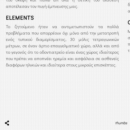
αποτέλεσαν τον πυγή έμπνευσης μας.
α
ELEMENTS
Το ζητούμενο ήταν να αντιμετωπιστούν τα πολλά
προβλήματα που απορρέουν όχι μόνο από την μετατροπή
σ
ενός τυπικού διαμερίσματος, 30 μόλις τετραγωνικών
π
μέτρων, σε έναν άρτιο επαγγελματικό χώρο, αλλά και από
τ
το γεγονός ότι το οδοντιατρείο είναι ένας χώρος ιδιαίτερος
που πρέπει να αποπνέει ηρεμία και ασφάλεια σε ασθενείς
διαφόρων ηλικιών και ιδιαίτερα στους μικρούς επισκέπτες.
thumbs