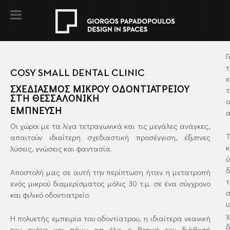
Γ
τ
COSY SMALL DENTAL CLINIC
ΣΧΕΔΙΑΣΜΟΣ ΜΙΚΡΟΥ ΟΔΟΝΤΙΑΤΡΕΙΟΥ
τ
ΣΤΗ ΘΕΣΣΑΛΟΝΙΚΗ
ο
ΕΜΠΝΕΥΣΗ
α
Οι χώροι με τα λίγα τετραγωνικά και τις μεγάλες ανάγκες,
Τ
απαιτούν ιδιαίτερη σχεδιαστική προσέγγιση, έξυπνες
κ
λύσεις, γνώσεις και φαντασία.
ύ
δ
Αποστολή μας σε αυτή την περίπτωση ήταν η μετατροπή
τ
ενός μικρού διαμερίσματος μόλις 30 τ.μ. σε ένα σύγχρονο
σ
και φιλικό οδοντιατρείο.
υ
Η πολυετής εμπειρία του οδοντίατρου, η ιδιαίτερα νεανική
του σκέψη και πάνω απ όλα η θετική του διάθεσή